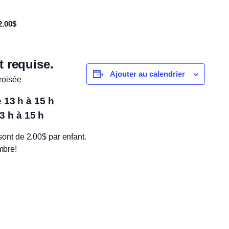
2.00$
t requise.
Ajouter au calendrier
Croisée
 13 h à 15 h
3 h à 15 h
 sont de 2.00$ par enfant.
mbre!