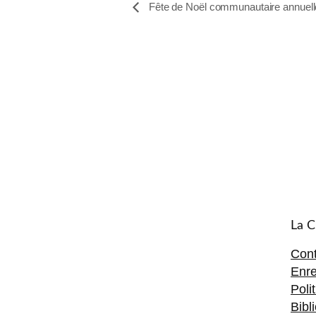
Fête de Noël communautaire annuell
La C
Cont
Enre
Poli
Bibl