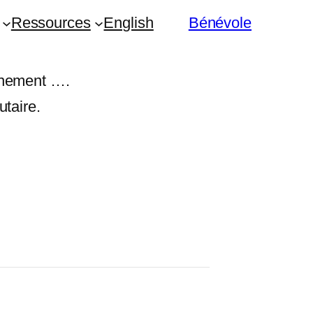
Ressources
English
Bénévole
nement ….
taire.