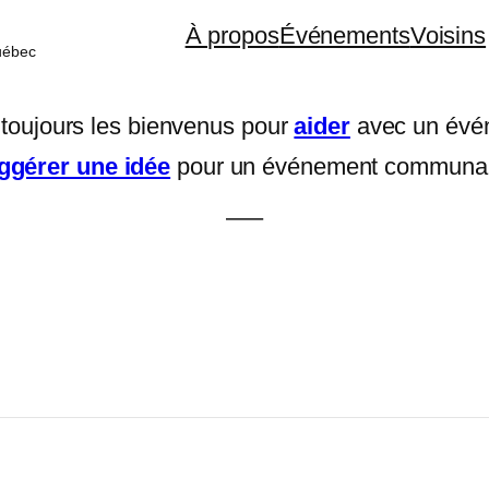
À propos
Événements
Voisins
uébec
toujours les bienvenus pour
aider
avec un évé
ggérer une idée
pour un événement communau
—–